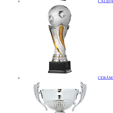
CALID
CERÁM