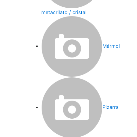
metacrilato / cristal
Mármol
Pizarra